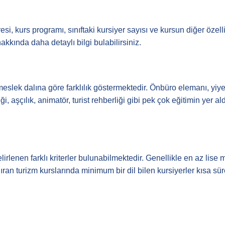
Muhasebe
Denizcilik
esi, kurs programı, sınıftaki kursiyer sayısı ve kursun diğer özel
hakkında daha detaylı bilgi bulabilirsiniz.
Kişisel Gelişim
Sağlıklı Yaşam
Hobi & El Sanatları
slek dalına göre farklılık göstermektedir. Önbüro elemanı, yiye
iği, aşçılık, animatör, turist rehberliği gibi pek çok eğitimin yer a
Sınavlara Hazırlık
Yemek
Rehabilitasyon
irlenen farklı kriterler bulunabilmektedir. Genellikle en az lise
Yaz Kursları
ran turizm kurslarında minimum bir dil bilen kursiyerler kısa süre
Anaokulu & Kreş
Özel Okul