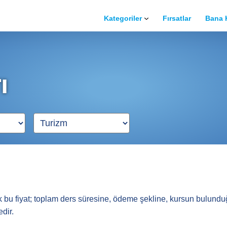
Kategoriler
Fırsatlar
Bana 
Spor
Müzik
ı
Dans
Sürücü
Güzellik
Bilgisayar
Güzel Sanatlar
Meslek Edinme
 bu fiyat; toplam ders süresine, ödeme şekline, kursun bulunduğu
Yabancı Dil
dir.