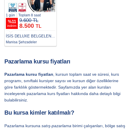
1 gün
Toplam 8 saat
9.600 TL
%
11
8.500
TL
indirim
İSİS DELUXE BELGELENDİRME
Manisa Şehzadeler
Pazarlama kursu fiyatları
Pazarlama kursu fiyatları
, kursun toplam saat ve süresi, kurs
programı, sınıftaki kursiyer sayısı ve kursun diğer özelliklerine
göre farklılık göstermektedir. Sayfamızda yer alan kursları
inceleyerek pazarlama kurs fiyatları hakkında daha detaylı bilgi
bulabilirsiniz.
Bu kursa kimler katılmalı?
Pazarlama kursuna
satış-pazarlama
birimi çalışanları, bölge satış