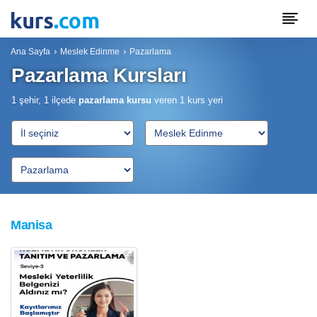
Ana Sayfa
Meslek Edinme
Pazarlama
Pazarlama Kursları
1 şehir, 1 ilçede
pazarlama kursu
veren
1
kurs yeri
Manisa