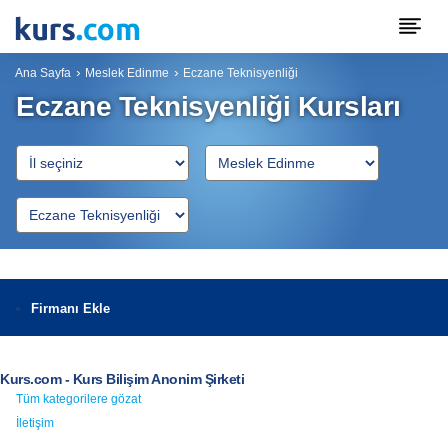
Ana Sayfa
Meslek Edinme
Eczane Teknisyenliği
Eczane Teknisyenliği Kursları
Firmanı Ekle
Kurs.com - Kurs Bilişim Anonim Şirketi
Tüm kategorilere gözat
İletişim