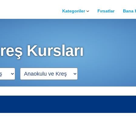
Kategoriler
Fırsatlar
Bana 
Spor
Müzik
reş Kursları
Dans
Sürücü
Güzellik
Bilgisayar
Güzel Sanatlar
Meslek Edinme
Yabancı Dil