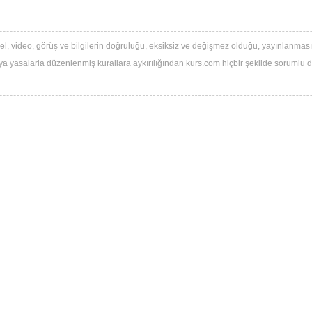
Muhasebe
Denizcilik
l, video, görüş ve bilgilerin doğruluğu, eksiksiz ve değişmez olduğu, yayınlanması ile
Kişisel Gelişim
 veya yasalarla düzenlenmiş kurallara aykırılığından kurs.com hiçbir şekilde sorumlu değ
Sağlıklı Yaşam
Hobi & El Sanatları
Sınavlara Hazırlık
Yemek
Rehabilitasyon
Yaz Kursları
Anaokulu & Kreş
Özel Okul