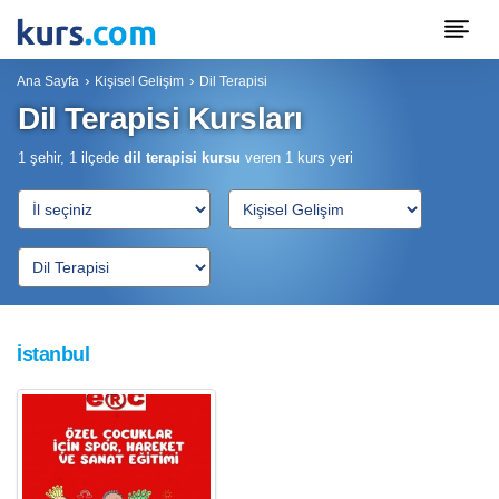
Ana Sayfa
Kişisel Gelişim
Dil Terapisi
Dil Terapisi Kursları
1 şehir, 1 ilçede
dil terapisi kursu
veren
1
kurs yeri
İstanbul