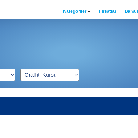
Kategoriler
Fırsatlar
Bana 
Spor
Müzik
Dans
Sürücü
Güzellik
Bilgisayar
Güzel Sanatlar
Meslek Edinme
Yabancı Dil