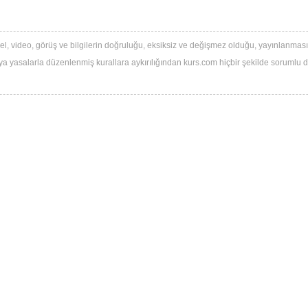
Muhasebe
Denizcilik
l, video, görüş ve bilgilerin doğruluğu, eksiksiz ve değişmez olduğu, yayınlanması ile
Kişisel Gelişim
 veya yasalarla düzenlenmiş kurallara aykırılığından kurs.com hiçbir şekilde sorumlu değ
Sağlıklı Yaşam
Hobi & El Sanatları
Sınavlara Hazırlık
Yemek
Rehabilitasyon
Yaz Kursları
Anaokulu & Kreş
Özel Okul